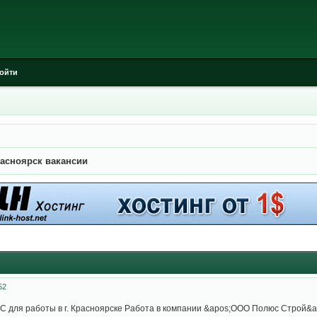
ойти
асноярск вакансии
52
 для работы в г. Красноярске Работа в компании &apos;ООО Полюс Строй&ap