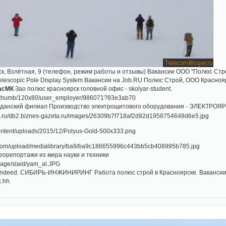
, Взлётная, 9 (телефон, режим работы и отзывы) Вакансии ООО "Полюс Строй
elescopic Pole Display System Вакансии на Job.RU Полюс Строй, ООО Красноя
асМК
Зао полюс красноярск головной офис - skolyar-student.
аданский филиал Производство электрощитового оборудования - ЭЛЕКТРОЯ
еорепортажи из мира науки и техники
.indeed. СИБИРЬ-ИНЖИНИРИНГ Работа полюс строй в Красноярске. Вакансии п
.hh.