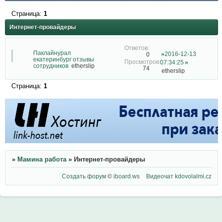
Страница:
1
Интернет-провайдеры
Паклайнурал
2016-12-13
0
екатеринбург отзывы
07:34:25
сотрудников
etherslip
74
etherslip
Страница:
1
»
Мамина работа
»
Интернет-провайдеры
Создать форум
©
iboard.ws
Видеочат
kdovolalmi.cz