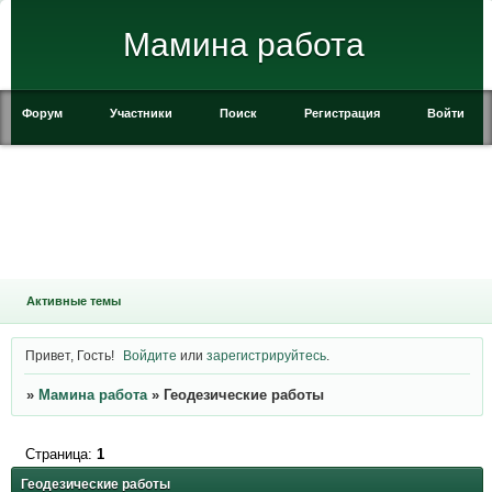
Мамина работа
Форум
Участники
Поиск
Регистрация
Войти
Активные темы
Привет, Гость!
Войдите
или
зарегистрируйтесь
.
»
Мамина работа
»
Геодезические работы
Страница:
1
Геодезические работы